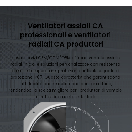
Ventilatori assiali CA 
professionali e ventilatori 
radiali CA produttori
I nostri servizi OEM/ODM/OBM offrono ventole assiali e 
radiali in c.a. e soluzioni personalizzate con resistenza 
alle alte temperature, protezione antisale e grado di 
protezione IP67. Queste caratteristiche garantiscono 
l'affidabilità anche nelle condizioni più difficili, 
rendendoci la scelta migliore per i produttori di ventole 
di raffreddamento industriali.