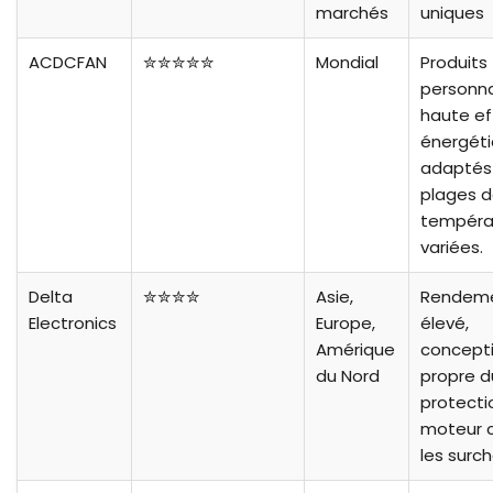
marchés
uniques
ACDCFAN
✮✮✮✮✮
Mondial
Produits
personna
haute ef
énergéti
adaptés
plages 
tempéra
variées.
Delta
✮✮✮✮
Asie,
Rendem
Electronics
Europe,
élevé,
Amérique
concept
du Nord
propre du
protecti
moteur 
les surc