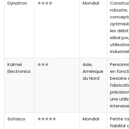
Dynatron
✮✮✮✮
Mondial
Construc
robuste,
concept
optimisé
les débit
idéal po
utilisatio
industriel
Kaimei
✮✮✮
Asie,
Personna
Electronics
Amérique
en fonct
du Nord
besoins d
fabricat
précisio
une utili
intensive
Sofasco
✮✮✮✮✮
Mondial
Petite tai
fiabilité