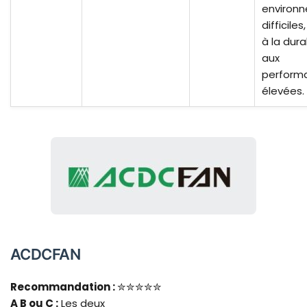
environ
difficiles
à la dura
aux
perform
élevées.
ACDCFAN
Recommandation :
✮✮✮✮✮
A B
ou C :
Les deux