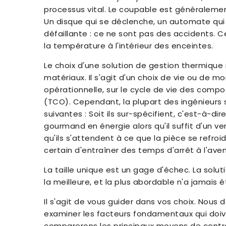
processus vital. Le coupable est généralement
Un disque qui se déclenche, un automate qui
défaillante : ce ne sont pas des accidents. Ce
la température à l'intérieur des enceintes.
Le choix d'une solution de gestion thermique 
matériaux. Il s'agit d'un choix de vie ou de mort
opérationnelle, sur le cycle de vie des compo
(TCO). Cependant, la plupart des ingénieurs s
suivantes : Soit ils sur-spécifient, c'est-à-dir
gourmand en énergie alors qu'il suffit d'un ven
qu'ils s'attendent à ce que la pièce se refro
certain d'entraîner des temps d'arrêt à l'aveni
La taille unique est un gage d'échec. La solu
la meilleure, et la plus abordable n'a jamais 
Il s'agit de vous guider dans vos choix. Nou
examiner les facteurs fondamentaux qui doiv
comparerons les principaux moyens de contrô