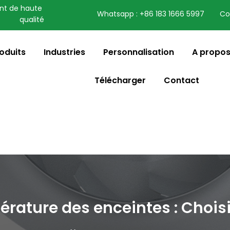
nt de haute 
Whatsapp : +86 183 1666 5997
Co
qualité
speaking a different
ange to:
English
oduits
Industries
Personnalisation
A propos
Télécharger
Contact
érature des enceintes : Choi