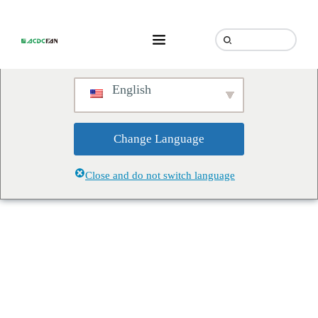
We've detected you might be
speaking a different language.
Do you want to change to:
English
Change Language
Close and do not switch language