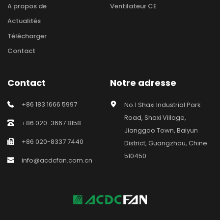
A propos de
Ventilateur CE
Actualités
Télécharger
Contact
Contact
Notre adresse
+86 183 1666 5997
No.1 Shaxi Industrial Park 
Road, Shaxi Village, 
+86 020-3667 8158
Jianggao Town, Baiyun 
+86 020-8337 7440
District, Guangzhou, Chine 
510450
info@acdcfan.com.cn