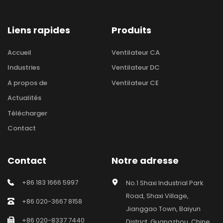
Liens rapides
Produits
Accueil
Ventilateur CA
Industries
Ventilateur DC
A propos de
Ventilateur CE
Actualités
Télécharger
Contact
Contact
Notre adresse
+86 183 1666 5997
No.1 Shaxi Industrial Park 
Road, Shaxi Village, 
+86 020-3667 8158
Jianggao Town, Baiyun 
+86 020-8337 7440
District, Guangzhou, Chine 