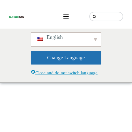
We've detected you might be
speaking a different language.
Do you want to change to:
English
Change Language
Close and do not switch language