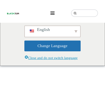
We've detected you might be
speaking a different language.
Do you want to change to:
English
Change Language
Close and do not switch language