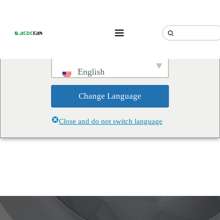
We've detected you might be
speaking a different language.
Do you want to change to:
English
Change Language
Close and do not switch language