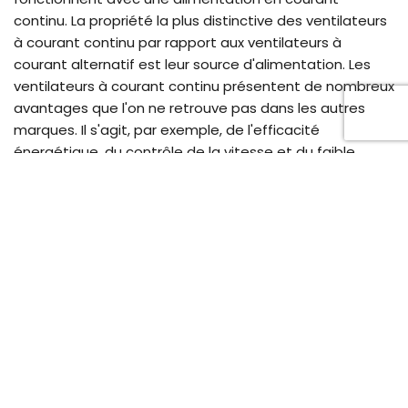
continu. La propriété la plus distinctive des ventilateurs
à courant continu par rapport aux ventilateurs à
courant alternatif est leur source d'alimentation. Les
ventilateurs à courant continu présentent de nombreux
avantages que l'on ne retrouve pas dans les autres
marques. Il s'agit, par exemple, de l'efficacité
énergétique, du contrôle de la vitesse et du faible
niveau de bruit.
Dans cet essai, nous allons nous plonger dans l'univers
des fans de DC. Nous discuterons des principes de
fonctionnement, des types et des avantages de ces
technologies, ainsi que de leurs applications
industrielles. À la fin de cet article, vous aurez une idée
complète de ce qu'ils sont. En outre, la raison pour
laquelle elles sont largement utilisées dans les
technologies de refroidissement vous apparaîtra
clairement.