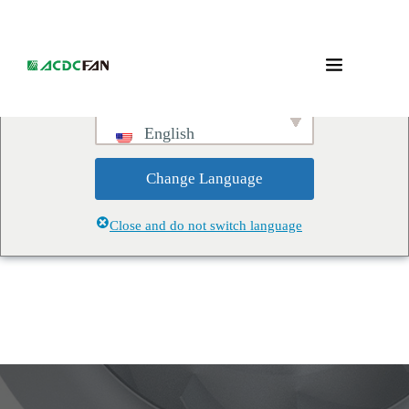
We've detected you might be
speaking a different language.
Do you want to change to:
English
Change Language
Close and do not switch language