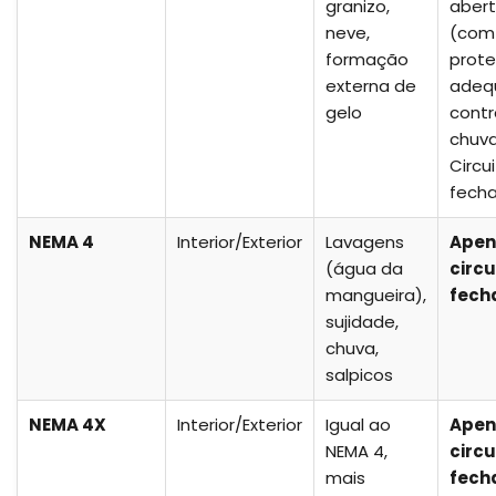
granizo,
aber
neve,
(com
formação
prot
externa de
adeq
gelo
contr
chuva
Circu
fech
NEMA 4
Interior/Exterior
Lavagens
Apen
(água da
circu
mangueira),
fech
sujidade,
chuva,
salpicos
NEMA 4X
Interior/Exterior
Igual ao
Apen
NEMA 4,
circu
mais
fech