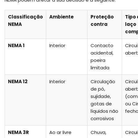
Classificação
Ambiente
Proteção
Tipo
NEMA
contra
laço
comp
NEMA 1
Interior
Contacto
Circu
acidental,
aber
poeira
limitada
NEMA 12
Interior
Circulação
Circu
de pó,
aber
sujidade,
(com 
gotas de
ou Ci
líquidos não
fech
corrosivos
NEMA 3R
Ao ar livre
Chuva,
Circu