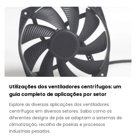
The
Compl
Buyer’s
Guide
to
Filters,
Guard
&
Select
Utilizações dos ventiladores centrífugos: um
guia completo de aplicações por setor
Explore as diversas aplicações dos ventiladores
centrífugos em diversos setores. Saiba como os
diferentes designs de pás se adaptam a sistemas de
climatização, recolha de poeiras e processos
industriais pesados.