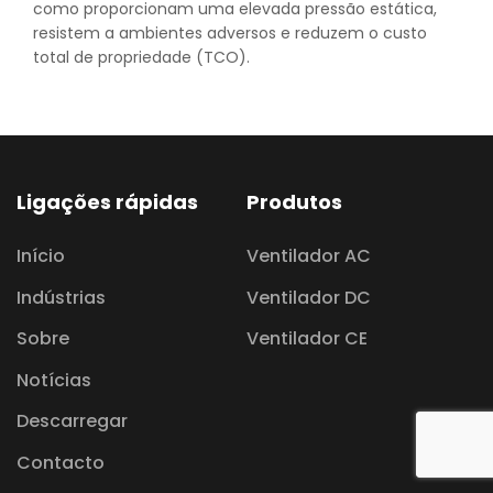
como proporcionam uma elevada pressão estática,
resistem a ambientes adversos e reduzem o custo
total de propriedade (TCO).
Ligações rápidas
Produtos
Início
Ventilador AC
Indústrias
Ventilador DC
Sobre
Ventilador CE
Notícias
Descarregar
Contacto