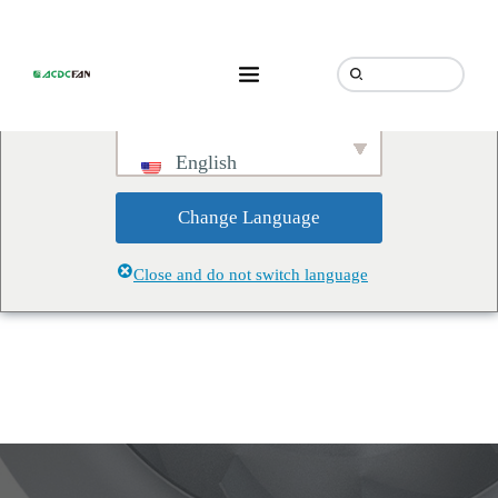
We've detected you might be
speaking a different language.
Do you want to change to:
English
Change Language
Close and do not switch language