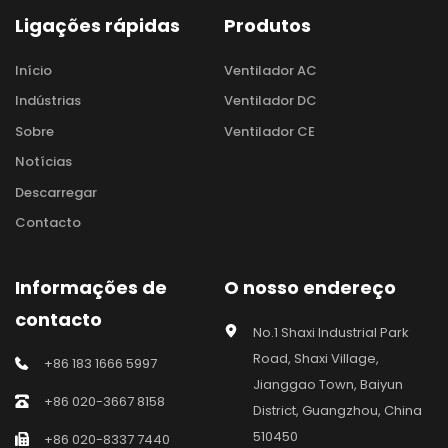
Ligações rápidas
Produtos
Início
Ventilador AC
Indústrias
Ventilador DC
Sobre
Ventilador CE
Notícias
Descarregar
Contacto
Informações de 
O nosso endereço
contacto
No.1 Shaxi Industrial Park 
Road, Shaxi Village, 
+86 183 1666 5997
Jianggao Town, Baiyun 
+86 020-3667 8158
District, Guangzhou, China 
510450
+86 020-8337 7440