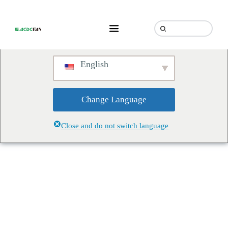
We've detected you might be
speaking a different language.
Do you want to change to:
English
Change Language
Close and do not switch language