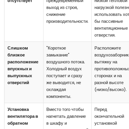
отсутствует
преждевременный
низкой тепловой
выход из строя,
нагрузкой полезн
снижение
использовать хо
производительности.
бы пассивные
вентиляционные
отверстия.
Слишком
"Короткое
Расположите
близкое
замыкание"
воздухозаборник
расположение
воздушного потока.
вытяжку на
впускных и
Холодный воздух
противоположны
выпускных
поступает и сразу
сторонах и на
отверстий
же выводится, не
разной высоте
охлаждая
(низко/высоко).
компоненты.
Установка
Вместо того чтобы
Перед
вентилятора в
нагнетать давление
окончательной
обратном
в шкафу и
установкой