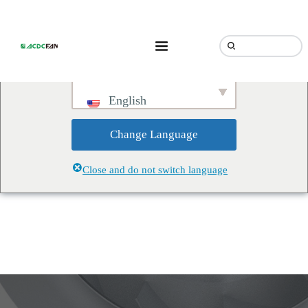
We've detected you might be
speaking a different language.
Do you want to change to:
English
Change Language
Close and do not switch language