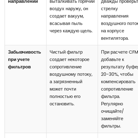
направлении
выталкивать горячий
дважды проверь
воздух наружу, он
стрелку
создает вакуум,
направления
всасывая пыль
воздушного пото
через каждую щель.
на корпусе
вентилятора.
Забывчивость
Чистый фильтр
При расчете CF
при учете
создает некоторое
добавьте к
фильтров
сопротивление
результату буфе
воздушному потоку,
20-30%, чтобы
а загрязненный
компенсировать
может почти
сопротивление
полностью его
фильтра.
остановить.
Регулярно
очищайте/
заменяйте
фильтры.