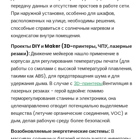
передачу данных и отсутствие простоев в работе сети.
При наружной установке, особенно для шкафов,
расположенных на улице, необходимы решения,
способные справиться с солнечным нагревом и
конденсатом внутри помещения.
Проекты DIY и Maker (3D-принтеры, ЧПУ, лазерные
резаки):
Движение мейкеров нашло применение в
корпусах для регулирования температуры печати (для
работы со смолами с высокой температурой плавления,
такими как ABS), для предотвращения шума и для
удержания дыма. В случае с
3D-принтеры
Вентиляция в
лазерных резаках - герой вдвойне: помимо
терморегулирования станины и электроники, она
целенаправленно отводит потенциально выделяемые
вещества (летучие органические соединения, VOC) и
дым, делая рабочую среду более безопасной.
Возобновляемые энергетические системы:
В
массивах солнечных батарей используются инверторы,