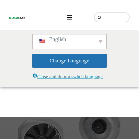
We've detected you might be
speaking a different language.
Do you want to change to:
English
Change Language
Close and do not switch language