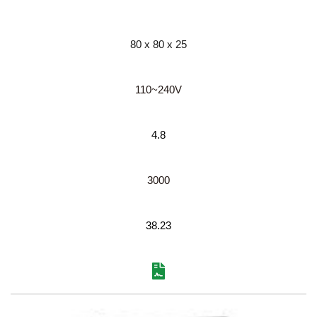
80 x 80 x 25
110~240V
4.8
3000
38.23