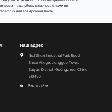
Если у вас есть какие-то особые требования или 
вопросы, пожалуйста, свяжитесь с нами по 
телефону или электронной почте.
я
Наш адрес
No.1 Shaxi Industrial Park Road, 
Shaxi Village, Jianggao Town, 
Baiyun District, Guangzhou, China 
510450
Карта сайта