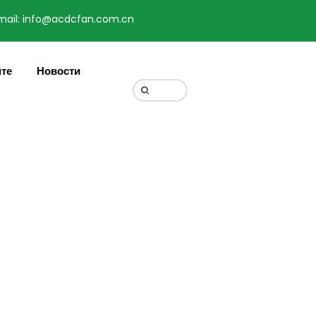
mail: info@acdcfan.com.cn
Change Language
йте
Новости