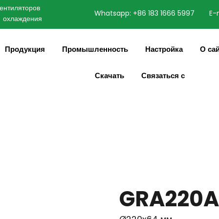
нтиляторов 
Whatsapp: +86 183 1666 5997
E-
охлаждения
speaking a different
English
ange to:
Продукция
Промышленность
Настройка
О са
Скачать
Связаться с
GRA220A