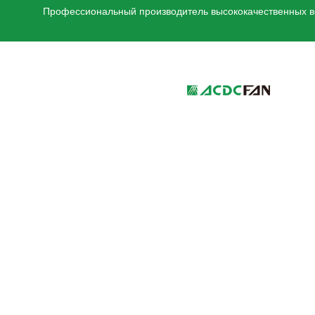
Профессиональный производитель высококачественных ве
We've detected you might be 
language. Do you want to ch