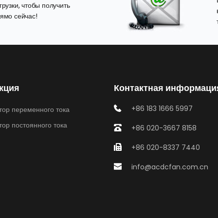
рузки, чтобы получить 
ямо сейчас!
кция
Контактная информаци
+86 183 1666 5997
тор переменного тока
тор постоянного тока
+86 020-3667 8158
+86 020-8337 7440
info@acdcfan.com.cn