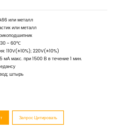
A66 или металл
астик или металл
рикоподшипник
-30 ~ 60℃
ия: 110V(±10%); 220V(±10%)
 мА макс. при 1500 В в течение 1 мин.
педансу
вод; штырь
т
Запрос Цитировать