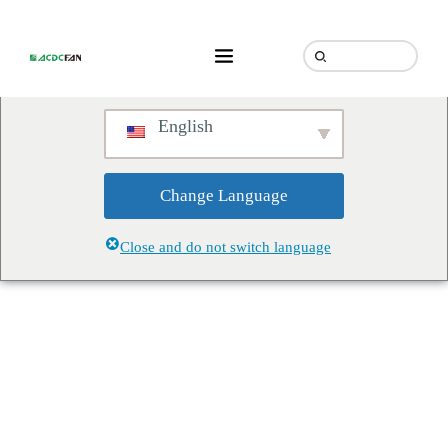
We've detected you might be
speaking a different language.
Do you want to change to:
English
Change Language
Close and do not switch language