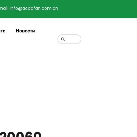
mail: info@acdcfan.com.cn
Change Language
йте
Новости