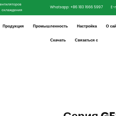
нтиляторов 
Whatsapp: +86 183 1666 5997
E-
охлаждения
speaking a different
English
ange to:
Продукция
Промышленность
Настройка
О са
Скачать
Связаться с