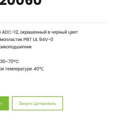
E20060
 ADC-12, окрашенный в черный цвет
рмопластик PBT UL 94V-0
рикоподшипник
 -30~70°C
при температуре 40℃
т
Запрос Цитировать