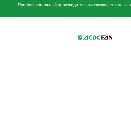
Профессиональный производитель высококачественных ве
We've detected you might be 
language. Do you want to ch