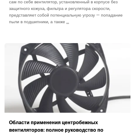
сам по себе вентилятор, установленный в корпусе без
защитного кожуха, фильтра и регулятора скорости,
представляет собой потенциальную угрозу — попадание
Axial
пыли в подшипники, а также
…
Fan
Accessories:
The
Complete
Buyer’s
Guide
to
Filters,
Guards
&
Selection
Области применения центробежных
вентиляторов: полное руководство по