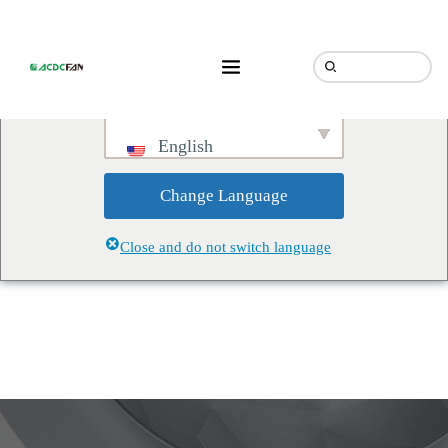
We've detected you might be
speaking a different language.
Do you want to change to:
English
Change Language
Close and do not switch language