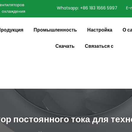
нтиляторов 
Whatsapp: +86 183 1666 5997
E-
охлаждения
speaking a different
ange to:
English
Продукция
Промышленность
Настройка
О с
Скачать
Связаться с
тор постоянного тока для тех