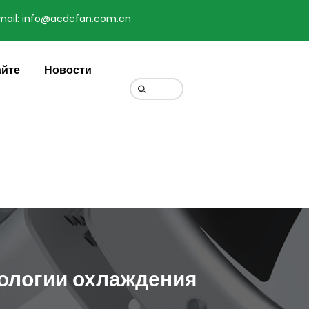
mail: info@acdcfan.com.cn
Change Language
айте
Новости
нологии охлаждения