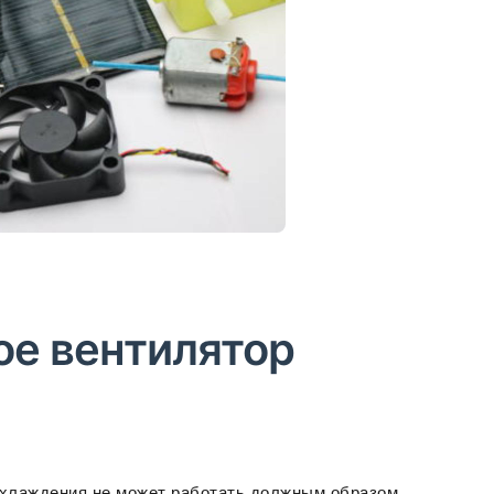
ое вентилятор
охлаждения не может работать должным образом.