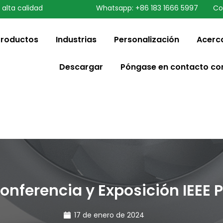
 alta calidad
Whatsapp: +86 183 1666 5997
Co
speaking a different
ange to:
English
Productos
Industrias
Personalización
Acerc
Descargar
Póngase en contacto co
onferencia y Exposición IEEE 
17 de enero de 2024