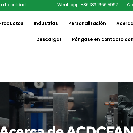
 alta calidad
Whatsapp: +86 183 1666 5997
Co
speaking a different
English
ange to:
Productos
Industrias
Personalización
Acerca
Descargar
Póngase en contacto co
Acerca de ACDCFA