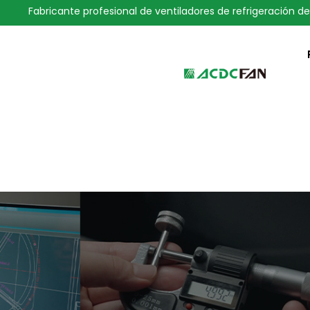
Fabricante profesional de ventiladores de refrigeración de
We've detected you might be 
language. Do you want to ch