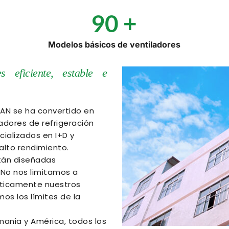
90
 +
Modelos básicos de ventiladores
 eficiente, estable e 
N se ha convertido en 
adores de refrigeración 
ializados en I+D y 
lto rendimiento. 
tán diseñadas 
No nos limitamos a 
áticamente nuestros 
os los límites de la 
ania y América, todos los 