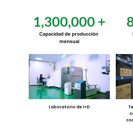
1,300,000
 +
Capacidad de producción 
mensual
Laboratorio de I+D
T
c
co