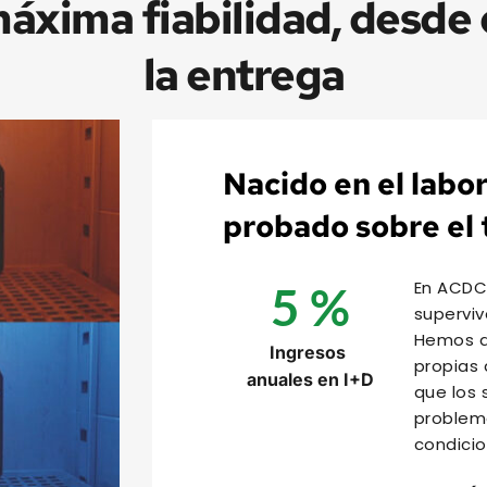
áxima fiabilidad, desde e
la entrega
Nacido en el labor
probado sobre el 
En ACDCF
5
 %
superviv
Hemos de
Ingresos 
propias 
anuales en I+D
que los 
problema
condicio