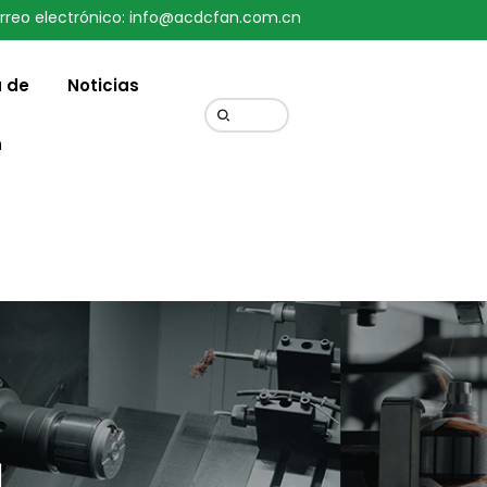
rreo electrónico: info@acdcfan.com.cn
Change Language
 de
Noticias
n
N