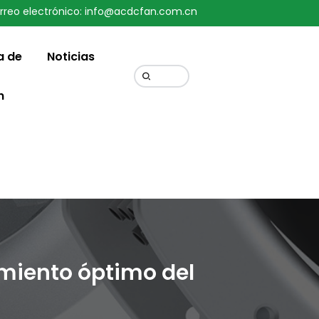
rreo electrónico: info@acdcfan.com.cn
Change Language
a de
Noticias
n
imiento óptimo del