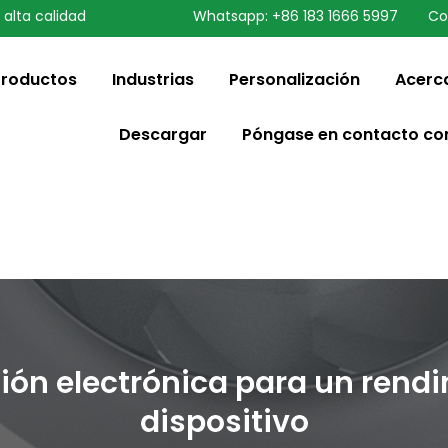
 alta calidad
Whatsapp: +86 183 1666 5997
Co
speaking a different
ange to:
English
Productos
Industrias
Personalización
Acerc
Descargar
Póngase en contacto co
ción electrónica para un rend
dispositivo