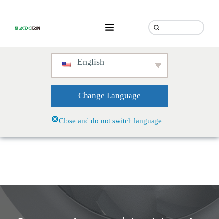
We've detected you might be
speaking a different language.
Do you want to change to:
English
Change Language
Close and do not switch language