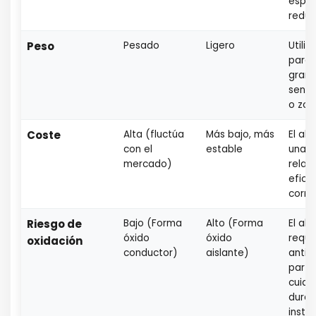
espac
reduc
Peso
Pesado
Ligero
Utilic
para 
grand
sensi
o zon
Coste
Alta (fluctúa
Más bajo, más
El al
con el
estable
una m
mercado)
relac
efica
corri
Riesgo de
Bajo (Forma
Alto (Forma
El alu
óxido
óxido
requi
oxidación
conductor)
aislante)
antio
par d
cuid
duran
instal