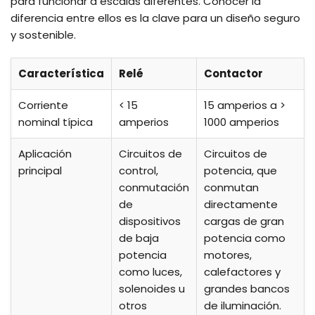
para funcionar a escalas diferentes. Conocer la
diferencia entre ellos es la clave para un diseño seguro
y sostenible.
Característica
Relé
Contactor
Corriente
< 15
15 amperios a >
nominal típica
amperios
1000 amperios
Aplicación
Circuitos de
Circuitos de
principal
control,
potencia, que
conmutación
conmutan
de
directamente
dispositivos
cargas de gran
de baja
potencia como
potencia
motores,
como luces,
calefactores y
solenoides u
grandes bancos
otros
de iluminación.