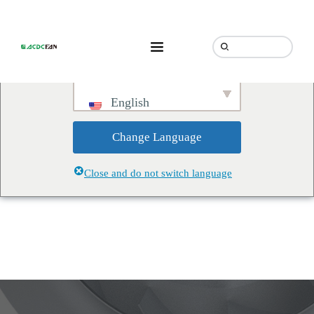
We've detected you might be
speaking a different language.
Do you want to change to:
English
Change Language
Close and do not switch language