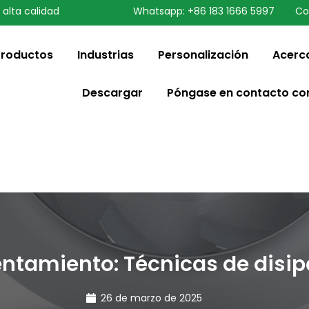
 alta calidad
Whatsapp: +86 183 1666 5997
Co
speaking a different
ange to:
English
Productos
Industrias
Personalización
Acerc
Descargar
Póngase en contacto co
entamiento: Técnicas de disip
26 de marzo de 2025