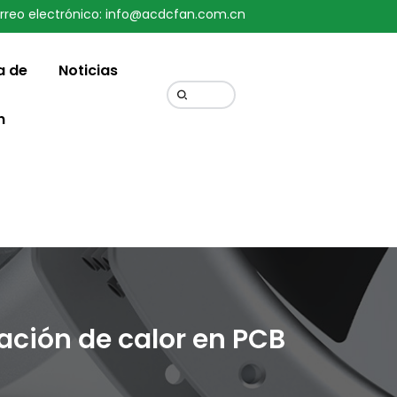
rreo electrónico: info@acdcfan.com.cn
Change Language
a de
Noticias
n
ación de calor en PCB