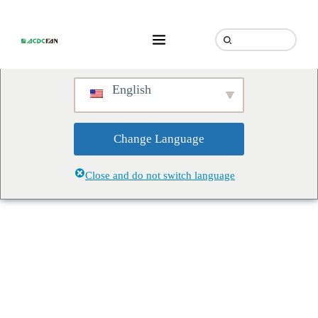
We've detected you might be
speaking a different language.
Do you want to change to:
English
Change Language
Close and do not switch language