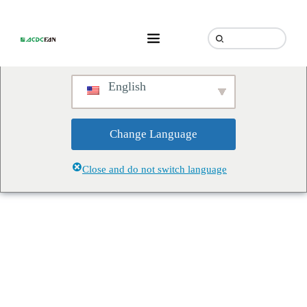
We've detected you might be
speaking a different language.
Do you want to change to:
English
Change Language
Close and do not switch language