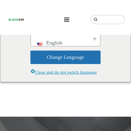
We've detected you might be
speaking a different language.
Do you want to change to:
English
Change Language
Close and do not switch language