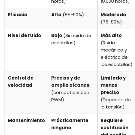
horas)
10.000 horas)
Eficacia
Alta
(85-90%)
Moderado
(75-80%)
Nivel de ruido
Bajo
(Sin ruido de
Más alto
escobillas)
(Ruido
mecánico y
eléctrico de
las escobillas)
Control de
Preciso y de
Limitado y
velocidad
amplio alcance
menos
(compatible con
preciso
PWM)
(Depende de
la tensión)
Mantenimiento
Prácticamente
Requiere
ninguno
sustitución
del cepillo