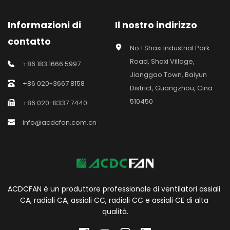
Informazioni di 
Il nostro indirizzo
contatto
No.1 Shaxi Industrial Park 
Road, Shaxi Village, 
+86 183 1666 5997
Jianggao Town, Baiyun 
+86 020-3667 8158
District, Guangzhou, Cina 
510450
+86 020-8337 7440
info@acdcfan.com.cn
ACDCFAN è un produttore professionale di ventilatori assiali 
CA, radiali CA, assiali CC, radiali CC e assiali CE di alta 
qualità.