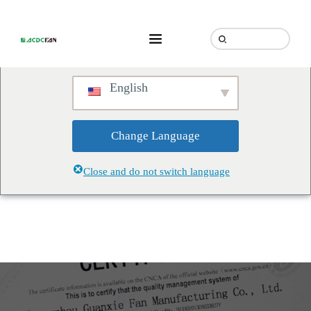
We've detected you might be
speaking a different language.
Do you want to change to:
English
Change Language
Close and do not switch language