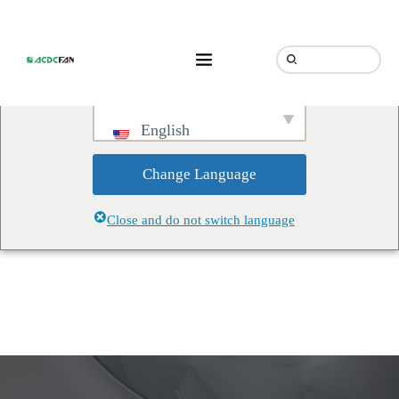
We've detected you might be
speaking a different language.
Do you want to change to:
English
Change Language
Close and do not switch language