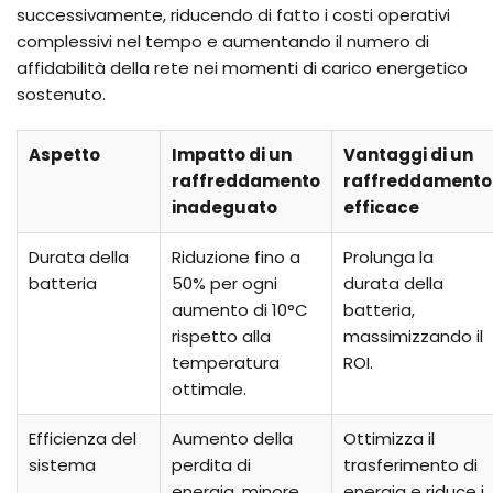
successivamente, riducendo di fatto i costi operativi
complessivi nel tempo e aumentando il numero di
affidabilità della rete nei momenti di carico energetico
sostenuto.
Aspetto
Impatto di un
Vantaggi di un
raffreddamento
raffreddamento
inadeguato
efficace
Durata della
Riduzione fino a
Prolunga la
batteria
50% per ogni
durata della
aumento di 10°C
batteria,
rispetto alla
massimizzando il
temperatura
ROI.
ottimale.
Efficienza del
Aumento della
Ottimizza il
sistema
perdita di
trasferimento di
energia, minore
energia e riduce i