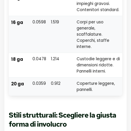
impieghi gravosi.
Contenitori standard.
16 ga
0.0598
1.519
Corpi per uso
generale,
scaffalature.
Coperchi, staffe
interne.
18 ga
0.0478
1.214
Custodie leggere e di
dimensioni ridotte.
Pannelli interni.
20 ga
0.0359
0.912
Coperture leggere,
pannelli.
Stili strutturali: Scegliere la giusta
forma di involucro