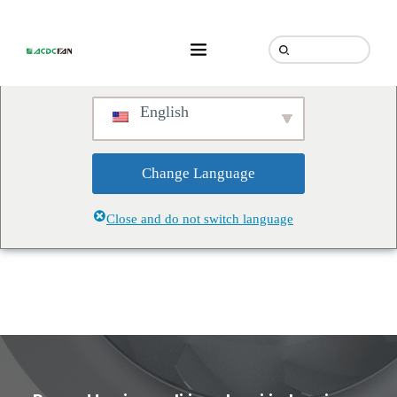
We've detected you might be
speaking a different language.
Do you want to change to:
English
Change Language
Close and do not switch language