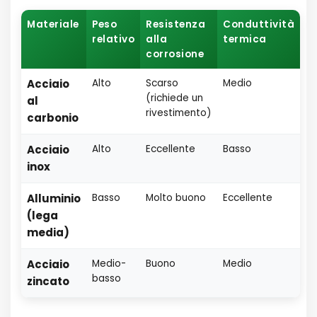
Materiale
Peso
Resistenza
Conduttività
relativo
alla
termica
corrosione
Acciaio
Alto
Scarso
Medio
(richiede un
al
rivestimento)
carbonio
Acciaio
Alto
Eccellente
Basso
inox
Alluminio
Basso
Molto buono
Eccellente
(lega
media)
Acciaio
Medio-
Buono
Medio
basso
zincato