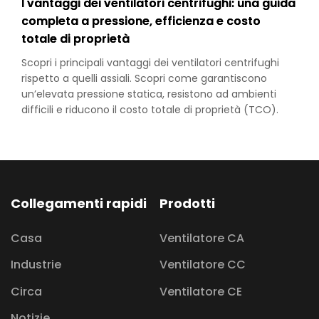
I vantaggi dei ventilatori centrifughi: una guida
completa a pressione, efficienza e costo
totale di proprietà
Scopri i principali vantaggi dei ventilatori centrifughi
rispetto a quelli assiali. Scopri come garantiscono
un’elevata pressione statica, resistono ad ambienti
difficili e riducono il costo totale di proprietà (TCO).
Collegamenti rapidi
Prodotti
Casa
Ventilatore CA
Industrie
Ventilatore CC
Circa
Ventilatore CE
Notizie