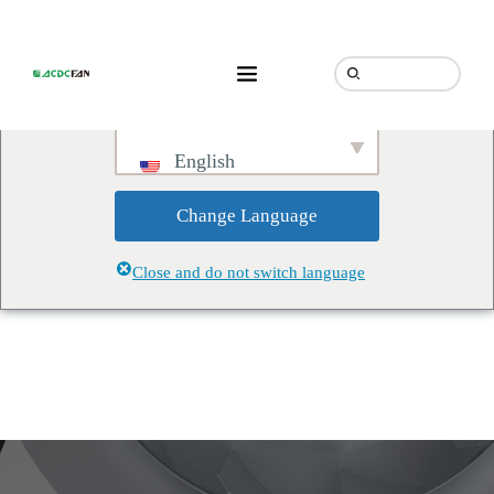
We've detected you might be
speaking a different language.
Do you want to change to:
English
Change Language
Close and do not switch language