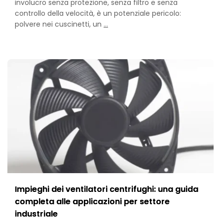
involucro senza protezione, senza filtro e senza
controllo della velocità, è un potenziale pericolo:
Axial
polvere nei cuscinetti, un
…
Fan
Accessories:
The
Complete
Buyer’s
Guide
to
Filters,
Guards
&
Selection
Impieghi dei ventilatori centrifughi: una guida
completa alle applicazioni per settore
industriale