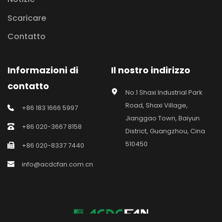
Scaricare
Contatto
Informazioni di 
Il nostro indirizzo
contatto
No.1 Shaxi Industrial Park 
Road, Shaxi Village, 
+86 183 1666 5997
Jianggao Town, Baiyun 
+86 020-3667 8158
District, Guangzhou, Cina 
510450
+86 020-8337 7440
info@acdcfan.com.cn