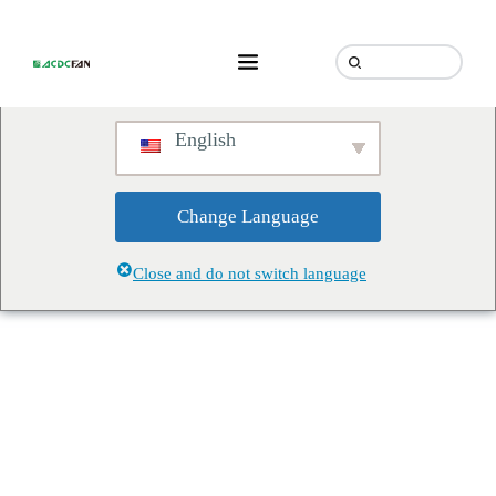
We've detected you might be
speaking a different language.
Do you want to change to:
English
Change Language
Close and do not switch language