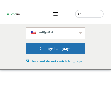
We've detected you might be
speaking a different language.
Do you want to change to:
English
Change Language
Close and do not switch language