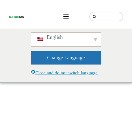
We've detected you might be
speaking a different language.
Do you want to change to:
English
Change Language
Close and do not switch language