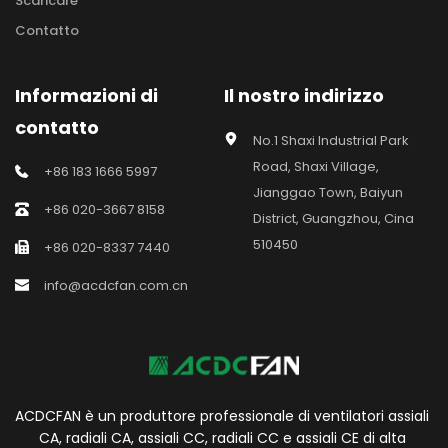
Scaricare
Contatto
Informazioni di 
Il nostro indirizzo
contatto
No.1 Shaxi Industrial Park 
Road, Shaxi Village, 
+86 183 1666 5997
Jianggao Town, Baiyun 
+86 020-3667 8158
District, Guangzhou, Cina 
510450
+86 020-8337 7440
info@acdcfan.com.cn
ACDCFAN è un produttore professionale di ventilatori assiali 
CA, radiali CA, assiali CC, radiali CC e assiali CE di alta 