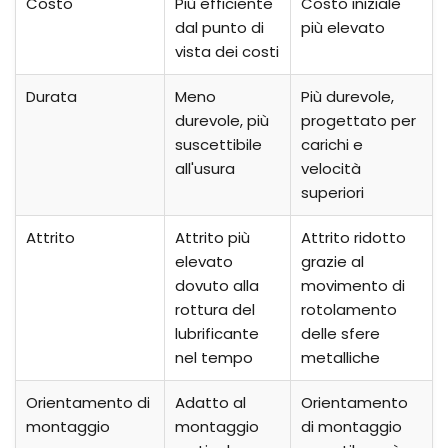
Costo
Più efficiente
Costo iniziale
dal punto di
più elevato
vista dei costi
Durata
Meno
Più durevole,
durevole, più
progettato per
suscettibile
carichi e
all'usura
velocità
superiori
Attrito
Attrito più
Attrito ridotto
elevato
grazie al
dovuto alla
movimento di
rottura del
rotolamento
lubrificante
delle sfere
nel tempo
metalliche
Orientamento di
Adatto al
Orientamento
montaggio
montaggio
di montaggio