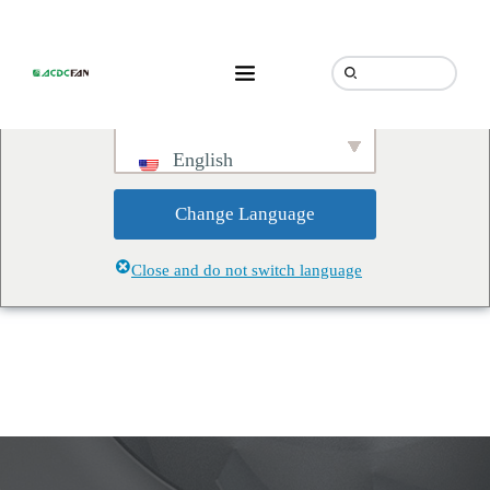
We've detected you might be
speaking a different language.
Do you want to change to:
English
Change Language
Close and do not switch language