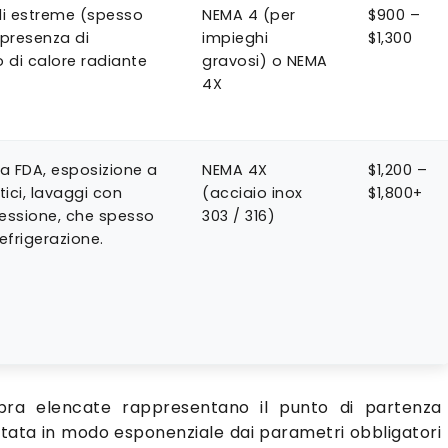
i estreme (spesso
NEMA 4 (per
$900 –
 presenza di
impieghi
$1,300
o di calore radiante
gravosi) o NEMA
4X
a FDA, esposizione a
NEMA 4X
$1,200 –
ici, lavaggi con
(acciaio inox
$1,800+
essione, che spesso
303 / 316)
efrigerazione.
pra elencate rappresentano il punto di partenza
dettata in modo esponenziale dai parametri obbligatori