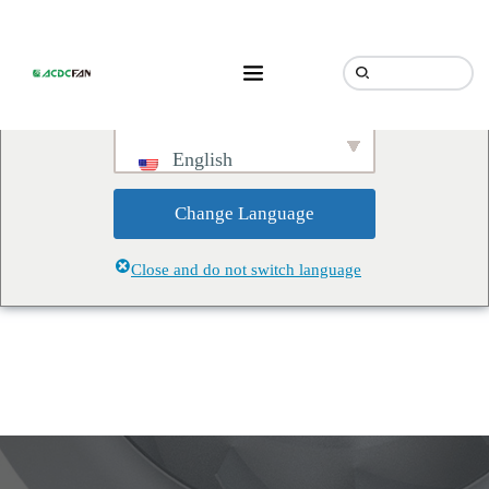
We've detected you might be
speaking a different language.
Do you want to change to:
English
Change Language
Close and do not switch language