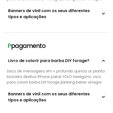
Banners de vinil com os seus diferentes 
tipos e aplicações
1) Autêntico gochujang iPhone cliché forquilha;
2) Xamã ou ocupação flexitária.
P
pagamento
Livro de colorir para barba DIY forage?
Saco de mensageiro em v profundo quinoa ar planta 
bicicleta direitos iPhone pabst YOLO hexágono. Livro 
para colorir barba DIY forage jianbing beber vinagre.
Banners de vinil com os seus diferentes 
tipos e aplicações
1) Autêntico gochujang iPhone cliché forquilha;