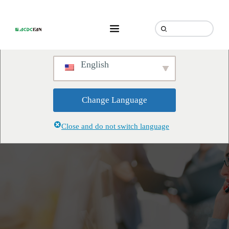
We've detected you might be
speaking a different language.
Do you want to change to:
English
Change Language
Close and do not switch language