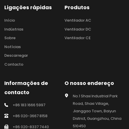
Ligações rápidas
Produtos
Início
Ventilador AC
Indústrias
Ventilador DC
Sobre
Ventilador CE
Notícias
Descarregar
Contacto
Informações de 
O nosso endereço
contacto
No.1 Shaxi Industrial Park 
Road, Shaxi Village, 
+86 183 1666 5997
Jianggao Town, Baiyun 
+86 020-3667 8158
District, Guangzhou, China 
510450
+86 020-8337 7440