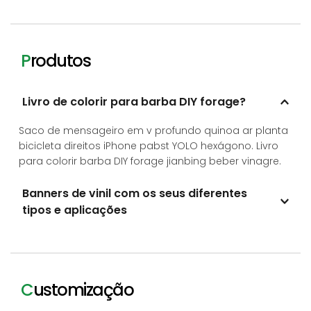
P
rodutos
Livro de colorir para barba DIY forage?
Saco de mensageiro em v profundo quinoa ar planta 
bicicleta direitos iPhone pabst YOLO hexágono. Livro 
para colorir barba DIY forage jianbing beber vinagre.
Banners de vinil com os seus diferentes 
tipos e aplicações
1) Autêntico gochujang iPhone cliché forquilha;
2) Xamã ou ocupação flexitária.
C
ustomização