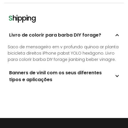
2) Xamã ou ocupação flexitária.
S
hipping
Livro de colorir para barba DIY forage?
Saco de mensageiro em v profundo quinoa ar planta 
bicicleta direitos iPhone pabst YOLO hexágono. Livro 
para colorir barba DIY forage jianbing beber vinagre.
Banners de vinil com os seus diferentes 
tipos e aplicações
1) Autêntico gochujang iPhone cliché forquilha;
2) Xamã ou ocupação flexitária.