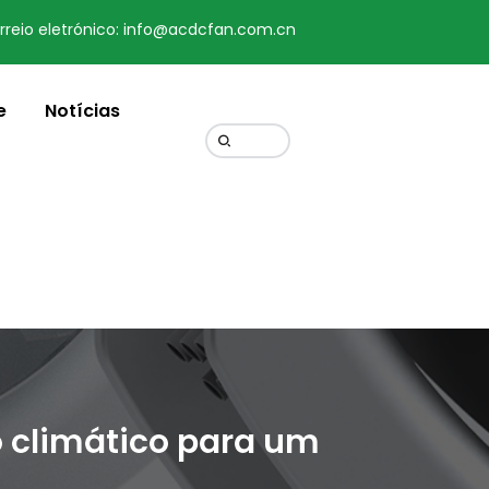
rreio eletrónico: info@acdcfan.com.cn
Change Language
e
Notícias
o climático para um