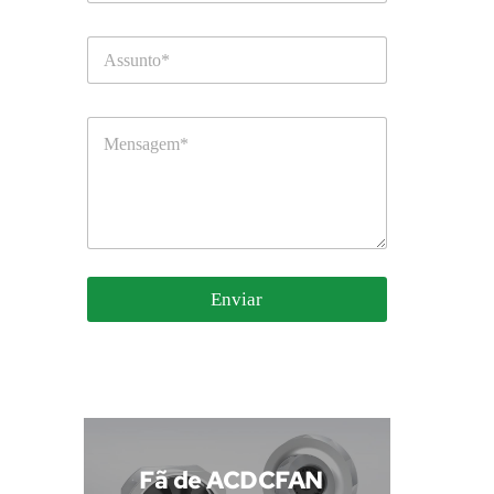
Enviar
 Fã de ACDCFAN