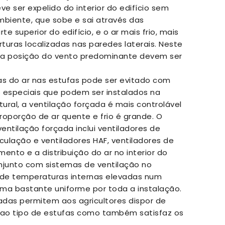
e ser expelido do interior do edifício sem
mbiente, que sobe e sai através das
e superior do edifício, e o ar mais frio, mais
uras localizadas nas paredes laterais. Neste
e a posição do vento predominante devem ser
s do ar nas estufas pode ser evitado com
 especiais que podem ser instalados na
ral, a ventilação forçada é mais controlável
roporção de ar quente e frio é grande. O
entilação forçada inclui ventiladores de
rculação e ventiladores HAF, ventiladores de
ento e a distribuição do ar no interior do
onjunto com sistemas de ventilação no
a de temperaturas internas elevadas num
orma bastante uniforme por toda a instalação.
das permitem aos agricultores dispor de
ao tipo de estufas como também satisfaz os