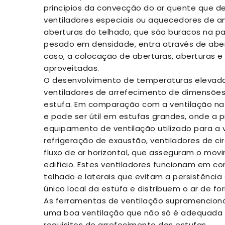
princípios da convecção do ar quente que dev
ventiladores especiais ou aquecedores de a
aberturas do telhado, que são buracos na part
pesado em densidade, entra através de abert
caso, a colocação de aberturas, aberturas 
aproveitadas.
O desenvolvimento de temperaturas elevada
ventiladores de arrefecimento de dimensões
estufa. Em comparação com a ventilação natu
e pode ser útil em estufas grandes, onde a p
equipamento de ventilação utilizado para a v
refrigeração de exaustão, ventiladores de ci
fluxo de ar horizontal, que asseguram o movim
edifício. Estes ventiladores funcionam em c
telhado e laterais que evitam a persistênci
único local da estufa e distribuem o ar de f
As ferramentas de ventilação supramenciona
uma boa ventilação que não só é adequada 
requisitos de arrefecimento das estufas.