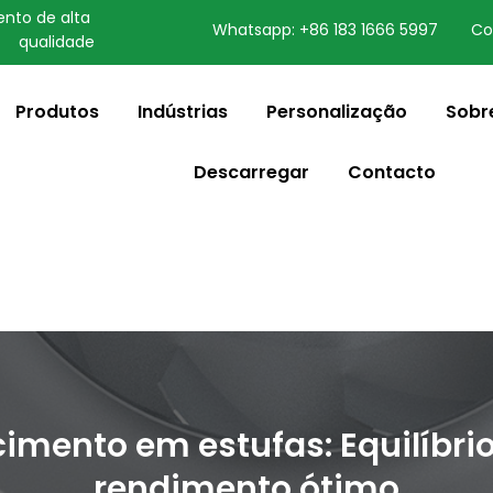
nto de alta 
Whatsapp: +86 183 1666 5997
Co
qualidade
speaking a different
ange to:
English
Produtos
Indústrias
Personalização
Sobr
Descarregar
Contacto
cimento em estufas: Equilíbri
rendimento ótimo