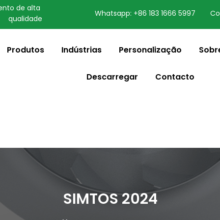
nto de alta 
Whatsapp: +86 183 1666 5997
Co
qualidade
speaking a different
ange to:
English
Produtos
Indústrias
Personalização
Sobr
Descarregar
Contacto
SIMTOS 2024