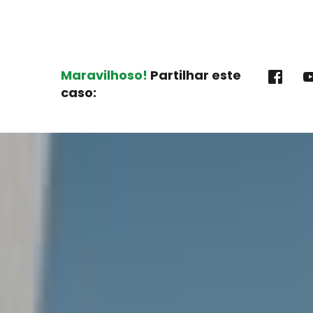
Maravilhoso!
 Partilhar este 
caso: