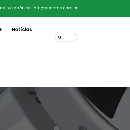
rreio eletrónico: info@acdcfan.com.cn
Change Language
e
Notícias