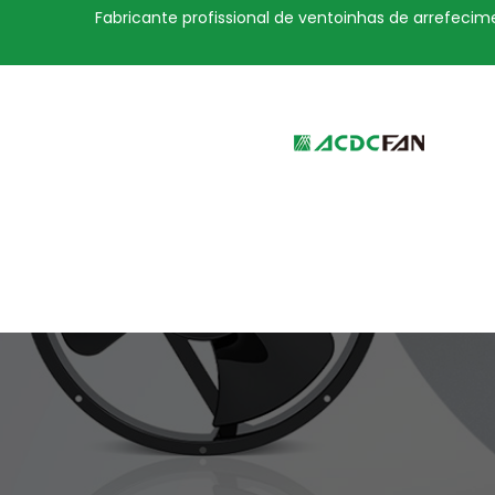
Fabricante profissional de ventoinhas de arrefecime
We've detected you might be 
language. Do you want to ch