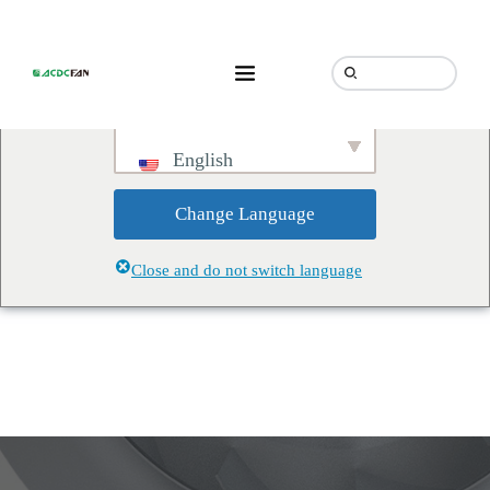
We've detected you might be
speaking a different language.
Do you want to change to:
English
Change Language
Close and do not switch language