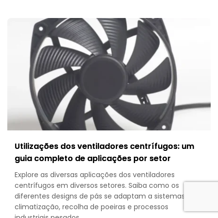
Access
The
Compl
Buyer’s
Guide
to
Filters,
Guard
&
Select
Utilizações dos ventiladores centrífugos: um
guia completo de aplicações por setor
Explore as diversas aplicações dos ventiladores
centrífugos em diversos setores. Saiba como os
diferentes designs de pás se adaptam a sistemas de
climatização, recolha de poeiras e processos
industriais pesados.