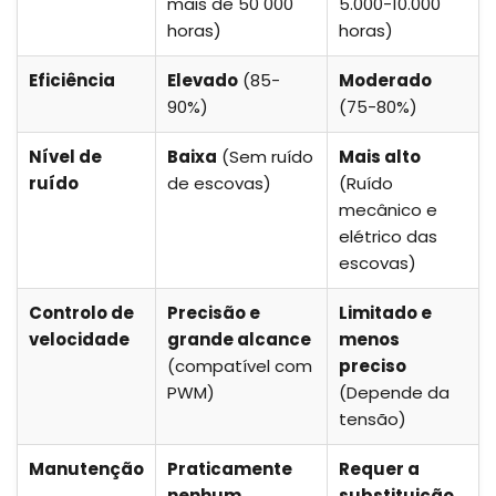
mais de 50 000
5.000-10.000
horas)
horas)
Eficiência
Elevado
(85-
Moderado
90%)
(75-80%)
Nível de
Baixa
(Sem ruído
Mais alto
ruído
de escovas)
(Ruído
mecânico e
elétrico das
escovas)
Controlo de
Precisão e
Limitado e
velocidade
grande alcance
menos
(compatível com
preciso
PWM)
(Depende da
tensão)
Manutenção
Praticamente
Requer a
nenhum
substituição