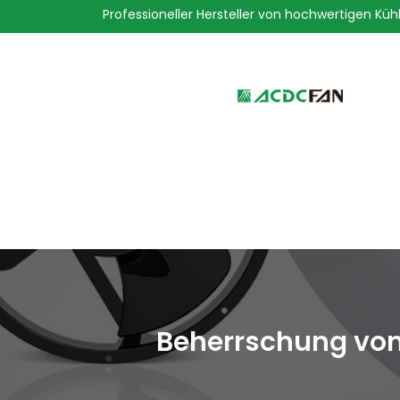
Professioneller Hersteller von hochwertigen Küh
We've detected you might be 
language. Do you want to ch
Beherrschung von