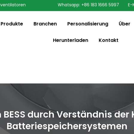
lventilatoren
Whatsapp: +86 183 1666 5997
E-
speaking a different
ange to:
English
Produkte
Branchen
Personalisierung
Über
Herunterladen
Kontakt
 BESS durch Verständnis de
Batteriespeichersystemen