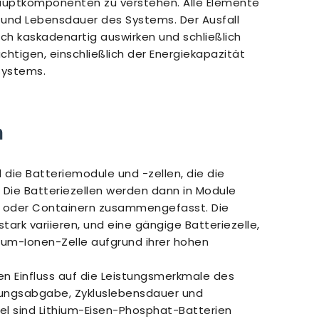
auptkomponenten zu verstehen. Alle Elemente
it und Lebensdauer des Systems. Der Ausfall
ich kaskadenartig auswirken und schließlich
tigen, einschließlich der Energiekapazität
Systems.
n
d die Batteriemodule und -zellen, die die
 Die Batteriezellen werden dann in Module
en oder Containern zusammengefasst. Die
rk variieren, und eine gängige Batteriezelle,
ithium-Ionen-Zelle aufgrund ihrer hohen
en Einfluss auf die Leistungsmerkmale des
stungsabgabe, Zykluslebensdauer und
iel sind Lithium-Eisen-Phosphat-Batterien