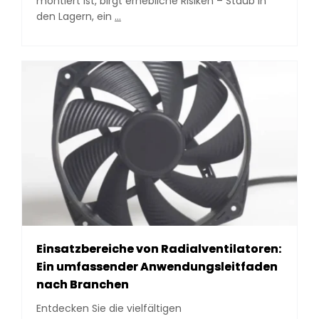
montiert ist, birgt erhebliche Risiken – Staub in
Axial
den Lagern, ein
…
Fan
Accessories:
The
Complete
Buyer’s
Guide
to
Filters,
Guards
&
Selection
Einsatzbereiche von Radialventilatoren:
Ein umfassender Anwendungsleitfaden
nach Branchen
Entdecken Sie die vielfältigen