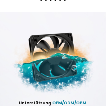
re 
Ma
Unterstützung 
OEM/ODM/OBM