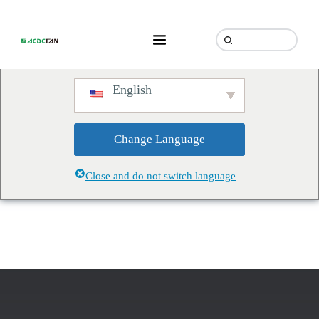
We've detected you might be
speaking a different language.
Do you want to change to:
English
Change Language
Close and do not switch language