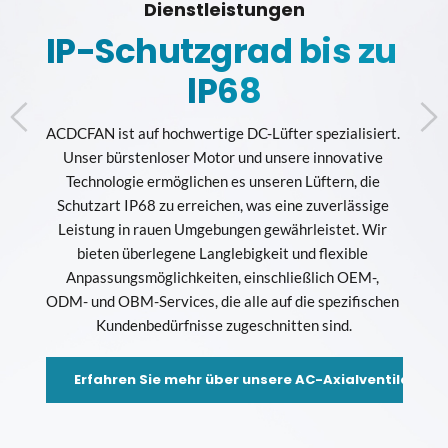
Dienstleistungen
IP-Schutzgrad bis zu 
di
T
lP68
50℃
gk
ACDCFAN ist auf hochwertige DC-Lüfter spezialisiert. 
Unser bürstenloser Motor und unsere innovative 
Technologie ermöglichen es unseren Lüftern, die 
ktion 
Indus
Schutzart IP68 zu erreichen, was eine zuverlässige 
ie bei 
von Ga
Leistung in rauen Umgebungen gewährleistet. Wir 
us 
Tem
bieten überlegene Langlebigkeit und flexible 
 zu 
zuve
Anpassungsmöglichkeiten, einschließlich OEM-, 
 
a
ODM- und OBM-Services, die alle auf die spezifischen 
Kundenbedürfnisse zugeschnitten sind.
eine 
hoch
Erfahren Sie mehr über unsere AC-Axialventilatoren
der 
Anpa
 der 
Größe