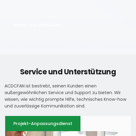
n 
V
n.
B
ventilatoren aus Vollmetall
Er
Service und Unterstützung
ACDCFAN ist bestrebt, seinen Kunden einen 
außergewöhnlichen Service und Support zu bieten. Wir 
wissen, wie wichtig prompte Hilfe, technisches Know-how 
und zuverlässige Kommunikation sind.
Projekt-Anpassungsdienst