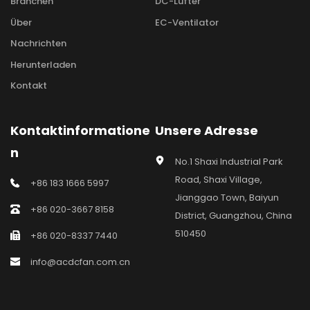
Branchen
DC-Lüfter
Über
EC-Ventilator
Nachrichten
Herunterladen
Kontakt
Kontaktinformatione
Unsere Adresse
n
No.1 Shaxi Industrial Park 
Road, Shaxi Village, 
+86 183 1666 5997
Jianggao Town, Baiyun 
+86 020-3667 8158
District, Guangzhou, China 
510450
+86 020-8337 7440
info@acdcfan.com.cn