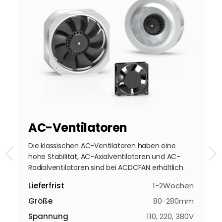
AC-Ventilatoren
D
Die klassischen AC-Ventilatoren haben eine 
H
hohe Stabilität, AC-Axialventilatoren und AC-
z
Radialventilatoren sind bei ACDCFAN erhältlich.
a
k
Lieferfrist
1-2Wochen
en
L
Größe
80-280mm
Spannung
110, 220, 380V
mm
G