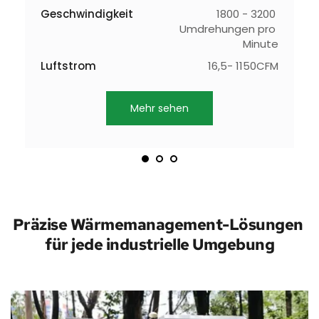
Geschwindigkeit
1800 - 3200 
0V
S
Umdrehungen pro 
in
G
Minute
RD
O
Luftstrom
16,5- 1150CFM
Mehr sehen
Präzise Wärmemanagement-Lösungen 
für jede industrielle Umgebung