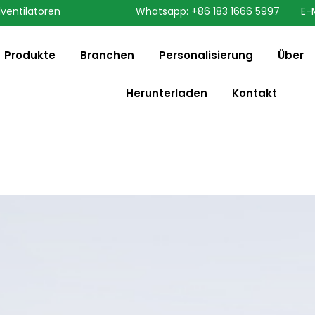
lventilatoren
Whatsapp: +86 183 1666 5997
E-
speaking a different
English
ange to:
Produkte
Branchen
Personalisierung
Über
Herunterladen
Kontakt