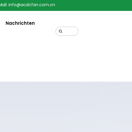
Mail: info@acdcfan.com.cn
Change Language
Nachrichten