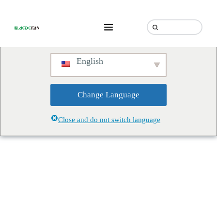
We've detected you might be
speaking a different language.
Do you want to change to:
English
Change Language
Close and do not switch language