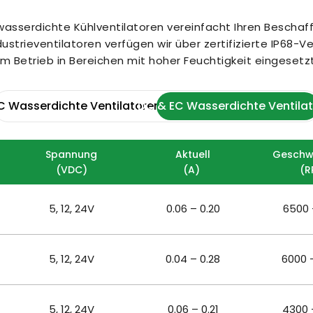
asserdichte Kühlventilatoren vereinfacht Ihren Beschaffu
trieventilatoren verfügen wir über zertifizierte IP68-Ve
im Betrieb in Bereichen mit hoher Feuchtigkeit eingeset
C Wasserdichte Ventilatoren
DC & EC Wasserdichte Ventila
Spannung
Aktuell
Geschwi
(VDC)
(A) 
(R
5, 12, 24V
0.06 – 0.20
6500 
5, 12, 24V
0.04 – 0.28
6000 
5, 12, 24V
0.06 – 0.21
4300 