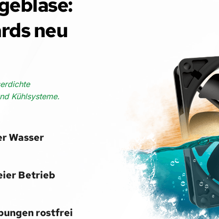
ebläse: 
rds neu 
rdichte 
und Kühlsysteme.
er Wasser
ier Betrieb
bungen rostfrei