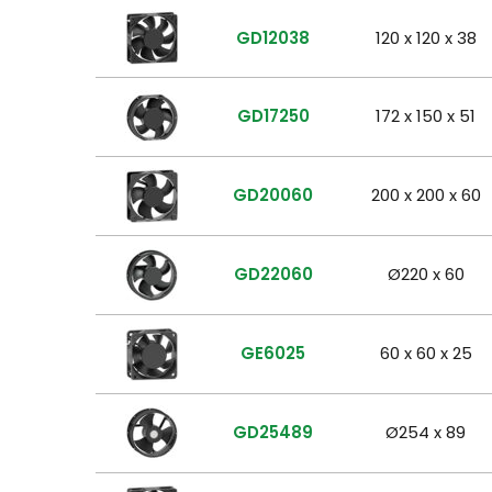
GD12038
120 x 120 x 38
GD17250
172 x 150 x 51
GD20060
200 x 200 x 60
GD22060
Ø220 x 60
GE6025
60 x 60 x 25
GD25489
Ø254 x 89