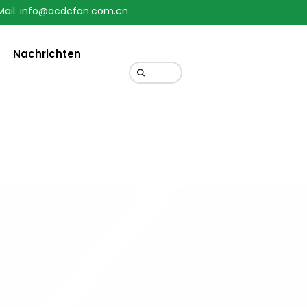
Mail: info@acdcfan.com.cn
Change Language
Nachrichten