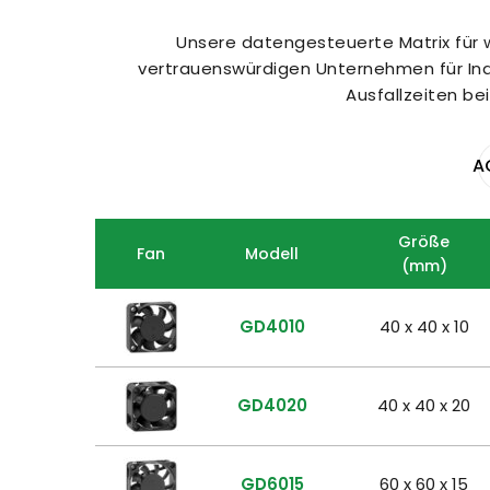
Unsere datengesteuerte Matrix für w
vertrauenswürdigen Unternehmen für Indus
Ausfallzeiten be
A
Größe
Fan
Modell
(mm)
GD4010
40 x 40 x 10
GD4020
40 x 40 x 20
GD6015
60 x 60 x 15