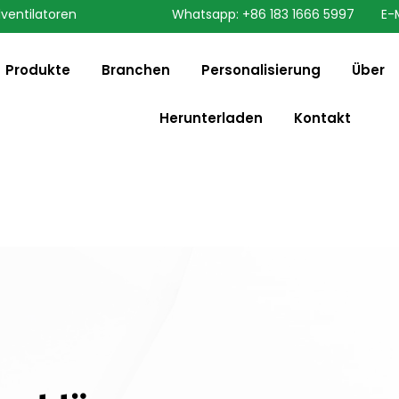
lventilatoren
Whatsapp: +86 183 1666 5997
E-
speaking a different
English
ange to:
Produkte
Branchen
Personalisierung
Über
Herunterladen
Kontakt