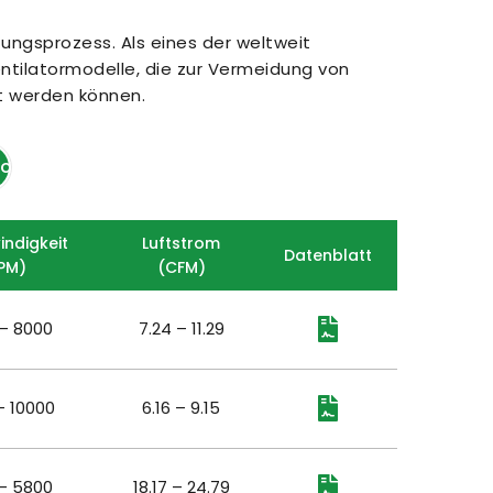
ngsprozess. Als eines der weltweit 
ntilatormodelle, die zur Vermeidung von 
zt werden können.
toren
ndigkeit
Luftstrom
Datenblatt
PM)
(
CFM)
– 8000
7.24 – 11.29
– 10000
6.16 – 9.15
– 5800
18.17 – 24.79