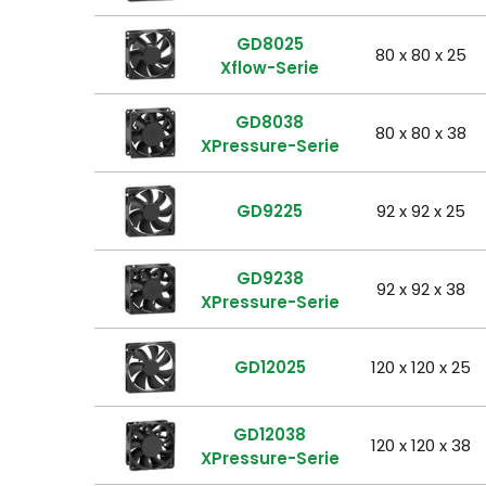
GD8025
80 x 80 x 25
Xflow-Serie
GD8038
80 x 80 x 38
XPressure-Serie
GD9225
92 x 92 x 25
GD9238
92 x 92 x 38
XPressure-Serie
GD12025
120 x 120 x 25
GD12038
120 x 120 x 38
XPressure-Serie