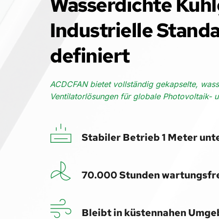
Wasserdichte Kühlg
Industrielle Standa
definiert 
ACDCFAN bietet vollständig gekapselte, wasse
Ventilatorlösungen für globale Photovoltaik- 
Stabiler Betrieb 1 Meter unt
70.000 Stunden wartungsfre
Bleibt in küstennahen Umge