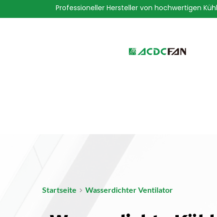
Professioneller Hersteller von hochwertigen Küh
We've detected you might be 
language. Do you want to ch
Startseite
Wasserdichter Ventilator