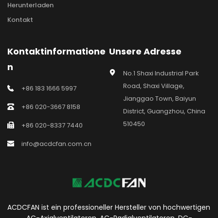
Herunterladen
Kontakt
Kontaktinformatione
Unsere Adresse
n
No.1 Shaxi Industrial Park 
Road, Shaxi Village, 
+86 183 1666 5997
Jianggao Town, Baiyun 
+86 020-3667 8158
District, Guangzhou, China 
510450
+86 020-8337 7440
info@acdcfan.com.cn
ACDCFAN ist ein professioneller Hersteller von hochwertigen 
AC-Axialventilatoren, AC-Radialventilatoren, DC-