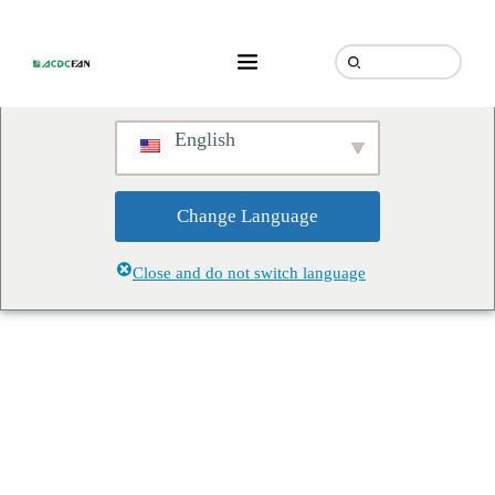
We've detected you might be
speaking a different language.
Do you want to change to:
English
Change Language
Close and do not switch language