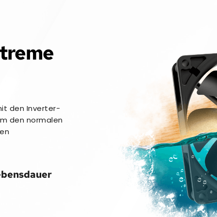
treme 
it den Inverter-
um den normalen 
fen
ebensdauer