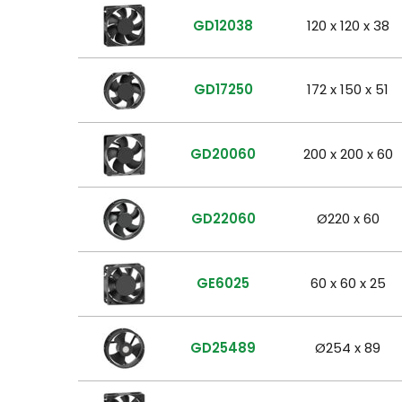
GD12038
120 x 120 x 38
GD17250
172 x 150 x 51
GD20060
200 x 200 x 60
GD22060
Ø220 x 60
GE6025
60 x 60 x 25
GD25489
Ø254 x 89