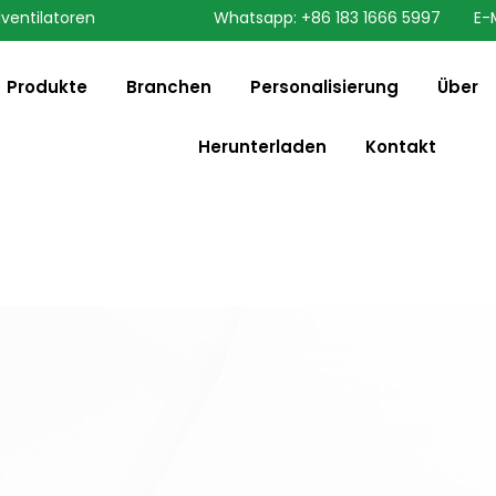
lventilatoren
Whatsapp: +86 183 1666 5997
E-
speaking a different
English
ange to:
Produkte
Branchen
Personalisierung
Über
Herunterladen
Kontakt