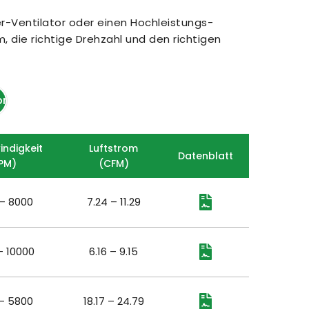
er-Ventilator oder einen Hochleistungs-
 die richtige Drehzahl und den richtigen 
oren
ndigkeit
Luftstrom
Datenblatt
PM)
(
CFM)
– 8000
7.24 – 11.29
– 10000
6.16 – 9.15
– 5800
18.17 – 24.79