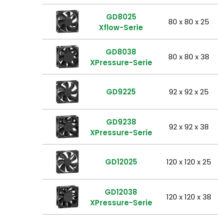
GD8025
80 x 80 x 25
Xflow-Serie
GD8038
80 x 80 x 38
XPressure-Serie
GD9225
92 x 92 x 25
GD9238
92 x 92 x 38
XPressure-Serie
GD12025
120 x 120 x 25
GD12038
120 x 120 x 38
XPressure-Serie