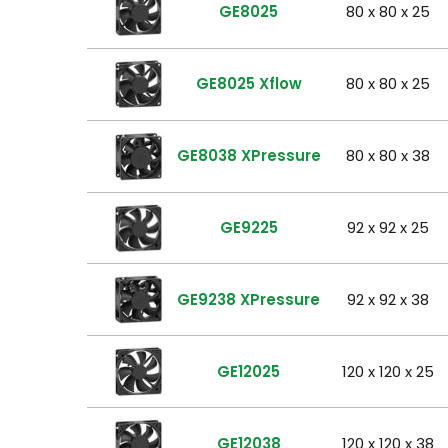
GE8025
80 x 80 x 25
GE8025 Xflow
80 x 80 x 25
GE8038 XPressure
80 x 80 x 38
GE9225
92 x 92 x 25
GE9238 XPressure
92 x 92 x 38
GE12025
120 x 120 x 25
GE12038
120 x 120 x 38