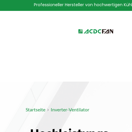
Professioneller Hersteller von hochwertigen Küh
We've detected you might be 
language. Do you want to ch
Startseite
Inverter-Ventilator