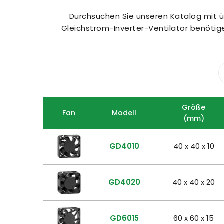
Durchsuchen Sie unseren Katalog mit üb
Gleichstrom-Inverter-Ventilator benötigen
Größe
Fan
Modell
(mm)
GD4010
40 x 40 x 10
GD4020
40 x 40 x 20
GD6015
60 x 60 x 15