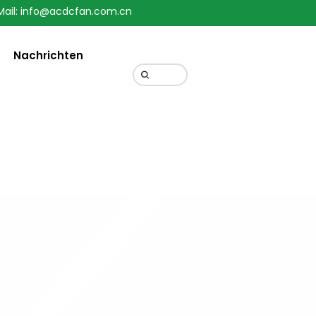
Mail: info@acdcfan.com.cn
Change Language
Nachrichten