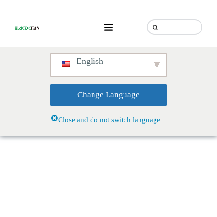
We've detected you might be
speaking a different language.
Do you want to change to:
English
Change Language
Close and do not switch language