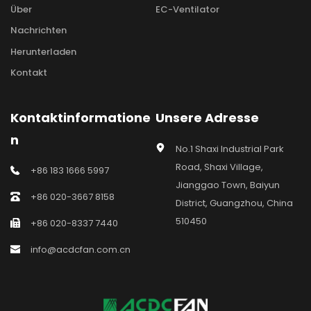
Über
EC-Ventilator
Nachrichten
Herunterladen
Kontakt
Kontaktinformatione
Unsere Adresse
n
No.1 Shaxi Industrial Park 
Road, Shaxi Village, 
+86 183 1666 5997
Jianggao Town, Baiyun 
+86 020-3667 8158
District, Guangzhou, China 
510450
+86 020-8337 7440
info@acdcfan.com.cn